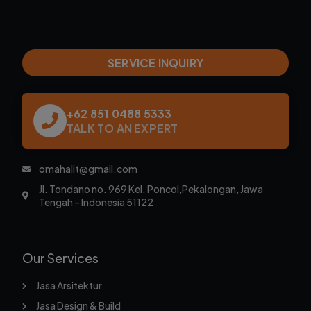
SERVICE INQUIRY
+62 851 0488 5333
TALK TO AN EXPERT
omahalit@gmail.com
Jl. Tondano no. 969 Kel. Poncol,Pekalongan, Jawa
Tengah – Indonesia 51122
Our Services
Jasa Arsitektur
Jasa Design & Build