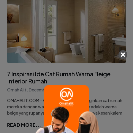
7 Inspirasi Ide Cat Rumah Warna Beige
Interior Rumah
Omah Alit
December 10, 2022
OMAHALIT.COM – Beberapa orang menginginkan cat rumah
mereka dengan warna netral, salah satunya adalah warna
beige yang rupanya populer karena mempunya kesan kalem
READ MORE...