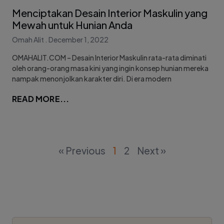
Menciptakan Desain Interior Maskulin yang
Mewah untuk Hunian Anda
Omah Alit
December 1, 2022
OMAHALIT.COM – Desain Interior Maskulin rata-rata diminati
oleh orang-orang masa kini yang ingin konsep hunian mereka
nampak menonjolkan karakter diri. Di era modern
READ MORE...
« Previous
1
2
Next »