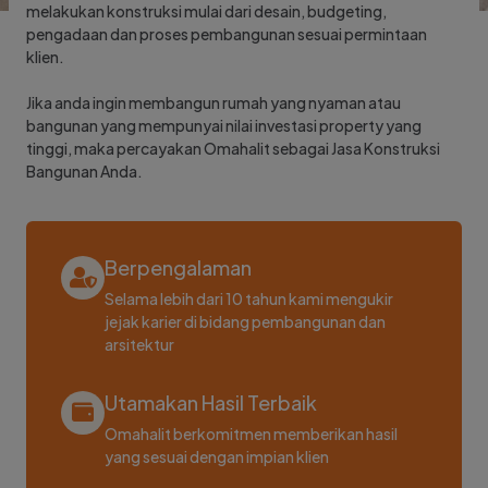
melakukan konstruksi mulai dari desain, budgeting,
pengadaan dan proses pembangunan sesuai permintaan
klien.
Jika anda ingin membangun rumah yang nyaman atau
bangunan yang mempunyai nilai investasi property yang
tinggi, maka percayakan Omahalit sebagai Jasa Konstruksi
Bangunan Anda.
Berpengalaman
Selama lebih dari 10 tahun kami mengukir
jejak karier di bidang pembangunan dan
arsitektur
Utamakan Hasil Terbaik
Omahalit berkomitmen memberikan hasil
yang sesuai dengan impian klien