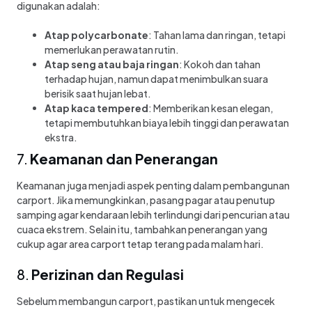
digunakan adalah:
Atap polycarbonate
: Tahan lama dan ringan, tetapi
memerlukan perawatan rutin.
Atap seng atau baja ringan
: Kokoh dan tahan
terhadap hujan, namun dapat menimbulkan suara
berisik saat hujan lebat.
Atap kaca tempered
: Memberikan kesan elegan,
tetapi membutuhkan biaya lebih tinggi dan perawatan
ekstra.
7.
Keamanan dan Penerangan
Keamanan juga menjadi aspek penting dalam pembangunan
carport. Jika memungkinkan, pasang pagar atau penutup
samping agar kendaraan lebih terlindungi dari pencurian atau
cuaca ekstrem. Selain itu, tambahkan penerangan yang
cukup agar area carport tetap terang pada malam hari.
8.
Perizinan dan Regulasi
Sebelum membangun carport, pastikan untuk mengecek