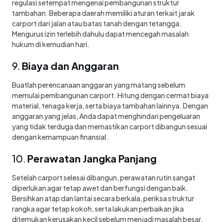
regulasi setempat mengenai pembangunan struktur
tambahan. Beberapa daerah memiliki aturan terkait jarak
carport dari jalan atau batas tanah dengan tetangga.
Mengurus izin terlebih dahulu dapat mencegah masalah
hukum di kemudian hari.
9.
Biaya dan Anggaran
Buatlah perencanaan anggaran yang matang sebelum
memulai pembangunan carport. Hitung dengan cermat biaya
material, tenaga kerja, serta biaya tambahan lainnya. Dengan
anggaran yang jelas, Anda dapat menghindari pengeluaran
yang tidak terduga dan memastikan carport dibangun sesuai
dengan kemampuan finansial.
10.
Perawatan Jangka Panjang
Setelah carport selesai dibangun, perawatan rutin sangat
diperlukan agar tetap awet dan berfungsi dengan baik.
Bersihkan atap dan lantai secara berkala, periksa struktur
rangka agar tetap kokoh, serta lakukan perbaikan jika
ditemukan kerusakan kecil sebelum menjadi masalah besar.