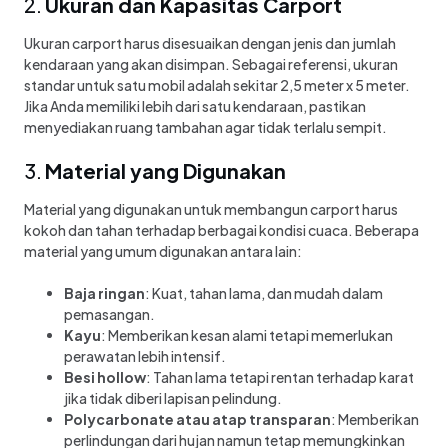
2.
Ukuran dan Kapasitas Carport
Ukuran carport harus disesuaikan dengan jenis dan jumlah
kendaraan yang akan disimpan. Sebagai referensi, ukuran
standar untuk satu mobil adalah sekitar 2,5 meter x 5 meter.
Jika Anda memiliki lebih dari satu kendaraan, pastikan
menyediakan ruang tambahan agar tidak terlalu sempit.
3.
Material yang Digunakan
Material yang digunakan untuk membangun carport harus
kokoh dan tahan terhadap berbagai kondisi cuaca. Beberapa
material yang umum digunakan antara lain:
Baja ringan
: Kuat, tahan lama, dan mudah dalam
pemasangan.
Kayu
: Memberikan kesan alami tetapi memerlukan
perawatan lebih intensif.
Besi hollow
: Tahan lama tetapi rentan terhadap karat
jika tidak diberi lapisan pelindung.
Polycarbonate atau atap transparan
: Memberikan
perlindungan dari hujan namun tetap memungkinkan