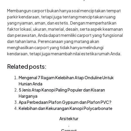
Membangun carport bukan hanya soal menciptakan tempat
parkir kendaraan, tetapi juga tentang menciptakan ruang
yang nyaman, aman, dan estetis. Dengan memperhatikan
faktor lokasi, ukuran, material, desain, serta aspek keamanan
dan perawatan, Anda dapat memiliki carport yang fungsional
dan tahan lama. Perencanaan yang matang akan
menghasilkan carport yang tidak hanya melindungi
kendaraan, tetapi juga menambah nilai estetika rumah Anda.
Related posts:
Mengenal 7 Ragam Kelebihan Atap Onduline Untuk
Hunian Anda
5 Jenis Atap Kanopi Paling Populer dan Kisaran
Harganya
Apa Perbedaan Plafon Gypsum dan Plafon PVC?
Kelebihan dan Kekurangan Kanopi Polycarbonate
Arsitektur
,
Carport