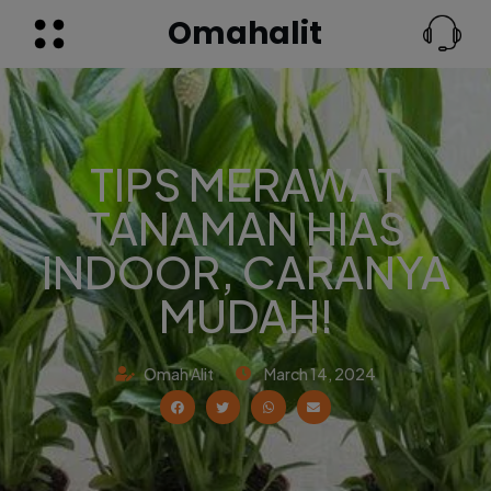
Omahalit
TIPS MERAWAT
TANAMAN HIAS
INDOOR, CARANYA
MUDAH!
Omah Alit
March 14, 2024