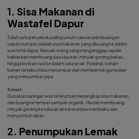
1.
Sisa Makanan di
Wastafel Dapur
Salah satu penyebab paling umum saluran pembuangan
cepat mampet adalah sisa makanan yang dibuang ke dalam
wastafel dapur. Banyak orang yang menganggap sepele
kebiasaan membuang sisa sayuran, minyak goreng bekas,
hingga butiran nasi ke dalam saluran air. Padahal, bahan-
bahan tersebut bisa menumpuk dan membentuk gumpalan
yang menyumbat pipa.
Solusi:
Gunakan saringan wastafel untuk menangkap sisa makanan,
dan buang ke tempat sampah organik. Hindari membuang
minyak goreng ke saluran air karena bisa membeku dan
menyumbat aliran.
2.
Penumpukan Lemak