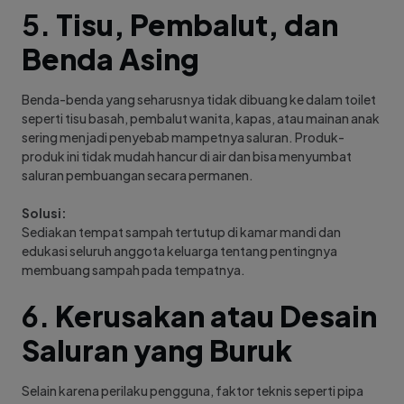
5.
Tisu, Pembalut, dan
Benda Asing
Benda-benda yang seharusnya tidak dibuang ke dalam toilet
seperti tisu basah, pembalut wanita, kapas, atau mainan anak
sering menjadi penyebab mampetnya saluran. Produk-
produk ini tidak mudah hancur di air dan bisa menyumbat
saluran pembuangan secara permanen.
Solusi:
Sediakan tempat sampah tertutup di kamar mandi dan
edukasi seluruh anggota keluarga tentang pentingnya
membuang sampah pada tempatnya.
6.
Kerusakan atau Desain
Saluran yang Buruk
Selain karena perilaku pengguna, faktor teknis seperti pipa