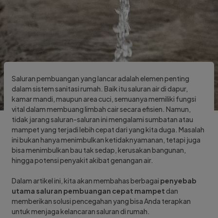
Saluran pembuangan yang lancar adalah elemen penting
dalam sistem sanitasi rumah. Baik itu saluran air di dapur,
kamar mandi, maupun area cuci, semuanya memiliki fungsi
vital dalam membuang limbah cair secara efisien. Namun,
tidak jarang saluran-saluran ini mengalami sumbatan atau
mampet yang terjadi lebih cepat dari yang kita duga. Masalah
ini bukan hanya menimbulkan ketidaknyamanan, tetapi juga
bisa menimbulkan bau tak sedap, kerusakan bangunan,
hingga potensi penyakit akibat genangan air.
Dalam artikel ini, kita akan membahas berbagai
penyebab
utama saluran pembuangan cepat mampet
dan
memberikan solusi pencegahan yang bisa Anda terapkan
untuk menjaga kelancaran saluran di rumah.