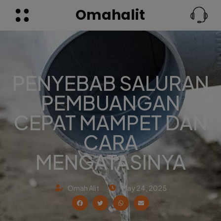
Omahalit
PENYEBAB SALURAN
PEMBUANGAN
CEPAT MAMPET DAN
CARA
MENGATASINYA
Omah Alit
May 24, 2025