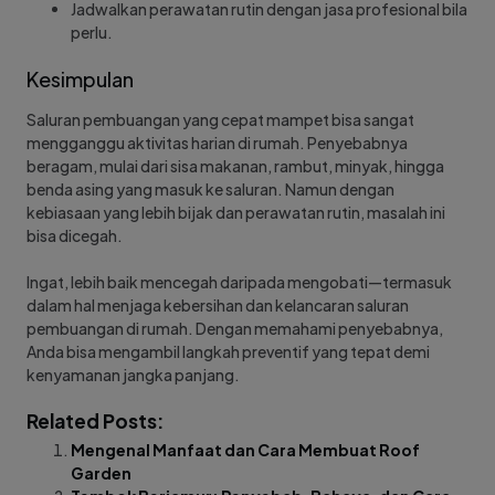
Jadwalkan perawatan rutin dengan jasa profesional bila
perlu.
Kesimpulan
Saluran pembuangan yang cepat mampet bisa sangat
mengganggu aktivitas harian di rumah. Penyebabnya
beragam, mulai dari sisa makanan, rambut, minyak, hingga
benda asing yang masuk ke saluran. Namun dengan
kebiasaan yang lebih bijak dan perawatan rutin, masalah ini
bisa dicegah.
Ingat, lebih baik mencegah daripada mengobati—termasuk
dalam hal menjaga kebersihan dan kelancaran saluran
pembuangan di rumah. Dengan memahami penyebabnya,
Anda bisa mengambil langkah preventif yang tepat demi
kenyamanan jangka panjang.
Related Posts:
Mengenal Manfaat dan Cara Membuat Roof
Garden