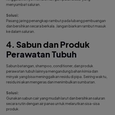
menyumbat saluran.
Solusi:
Pasang jaring penangkap rambut pada lubang pembuangan
dan bersihkan secara berkala. Jangan biarkan rambut masuk
ke dalam saluran.
4.
Sabun dan Produk
Perawatan Tubuh
Sabun batangan, shampoo, conditioner, dan produk
perawatan tubuh lainnya mengandung bahan kimia dan
minyak yang bisa meninggalkan residu di pipa. Seiring waktu,
residu ini akan mengeras dan menimbulkan sumbatan.
Solusi:
Gunakan sabun cair yang mudah larut dan bersihkan saluran
secara rutin dengan air panas untuk melarutkan sisa-sisa
produk.