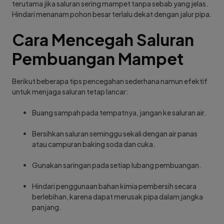
terutama jika saluran sering mampet tanpa sebab yang jelas.
Hindari menanam pohon besar terlalu dekat dengan jalur pipa.
Cara Mencegah Saluran
Pembuangan Mampet
Berikut beberapa tips pencegahan sederhana namun efektif
untuk menjaga saluran tetap lancar:
Buang sampah pada tempatnya, jangan ke saluran air.
Bersihkan saluran seminggu sekali dengan air panas
atau campuran baking soda dan cuka.
Gunakan saringan pada setiap lubang pembuangan.
Hindari penggunaan bahan kimia pembersih secara
berlebihan, karena dapat merusak pipa dalam jangka
panjang.