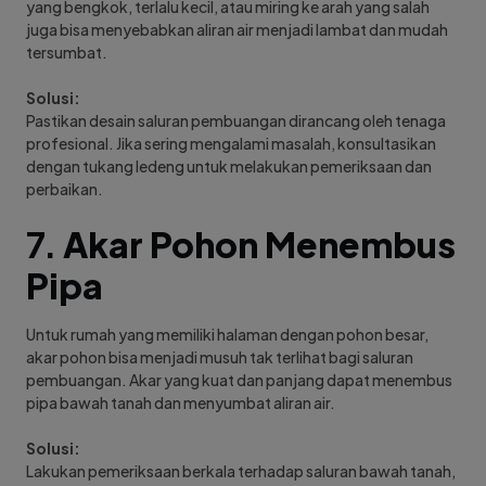
yang bengkok, terlalu kecil, atau miring ke arah yang salah
juga bisa menyebabkan aliran air menjadi lambat dan mudah
tersumbat.
Solusi:
Pastikan desain saluran pembuangan dirancang oleh tenaga
profesional. Jika sering mengalami masalah, konsultasikan
dengan tukang ledeng untuk melakukan pemeriksaan dan
perbaikan.
7.
Akar Pohon Menembus
Pipa
Untuk rumah yang memiliki halaman dengan pohon besar,
akar pohon bisa menjadi musuh tak terlihat bagi saluran
pembuangan. Akar yang kuat dan panjang dapat menembus
pipa bawah tanah dan menyumbat aliran air.
Solusi:
Lakukan pemeriksaan berkala terhadap saluran bawah tanah,