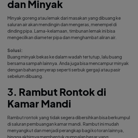
dan Minyak
Minyak goreng atau lemak dari masakan yang dibuang ke
saluran air akan mendingin dan mengeras, menempel di
dinding pipa. Lama-kelamaan, timbunan lemak ini bisa
mengecilkan diameter pipa dan menghambat aliran air.
Solusi:
Buang minyak bekas ke dalam wadah tertutup, lalu buang
bersama sampah lainnya. Anda juga bisa mencampur minyak
dengan bahan penyerap seperti serbuk gergaji atau pasir
sebelum dibuang.
3.
Rambut Rontok di
Kamar Mandi
Rambut rontok yang tidak segera dibersihkan bisa berkumpul
di saluran pembuangan kamar mandi. Rambut ini mudah
menyangkut dan menjadi perangkap bagi kotoran lainnya,
hingga akhirnya membentuk gumpalan besar yang