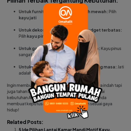
Pilihan Terbaik Tergantung Kebutuhan:
Untuk furnitur outdoor dan rumah mewah:
Pilih
kayu jati
Untuk dekorasi interior dengan budget terbatas:
Pilih
kayu pinus
Untuk gaya minimalis dan skandinavia:
Kayu pinus
sangat cocok
Untuk kesan elegan dan awet sepanjang masa:
Jati
adalah jawabannya
Ingin membuat rumah atau furnitur yang tak hanya indah tapi
juga tahan lama? Pilih jenis kayu dengan bijak sesuai
kebutuhan Anda. Semoga artikel ini membantu Anda
membuat keputusan yang lebih cermat dan sesuai gaya
hidup!
Related Posts:
5 Ide Pilihan Lantai Kamar Mandi Motif Kayu,