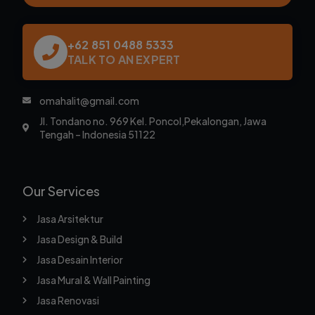
+62 851 0488 5333
TALK TO AN EXPERT
omahalit@gmail.com
Jl. Tondano no. 969 Kel. Poncol,Pekalongan, Jawa
Tengah – Indonesia 51122
Our Services
Jasa Arsitektur
Jasa Design & Build
Jasa Desain Interior
Jasa Mural & Wall Painting
Jasa Renovasi