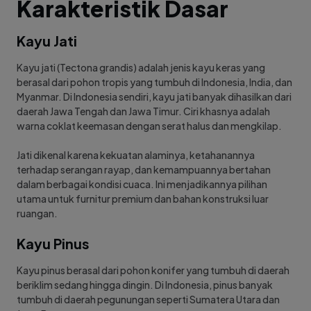
Karakteristik Dasar
Kayu Jati
Kayu jati (Tectona grandis) adalah jenis kayu keras yang
berasal dari pohon tropis yang tumbuh di Indonesia, India, dan
Myanmar. Di Indonesia sendiri, kayu jati banyak dihasilkan dari
daerah Jawa Tengah dan Jawa Timur. Ciri khasnya adalah
warna coklat keemasan dengan serat halus dan mengkilap.
Jati dikenal karena kekuatan alaminya, ketahanannya
terhadap serangan rayap, dan kemampuannya bertahan
dalam berbagai kondisi cuaca. Ini menjadikannya pilihan
utama untuk furnitur premium dan bahan konstruksi luar
ruangan.
Kayu Pinus
Kayu pinus berasal dari pohon konifer yang tumbuh di daerah
beriklim sedang hingga dingin. Di Indonesia, pinus banyak
tumbuh di daerah pegunungan seperti Sumatera Utara dan