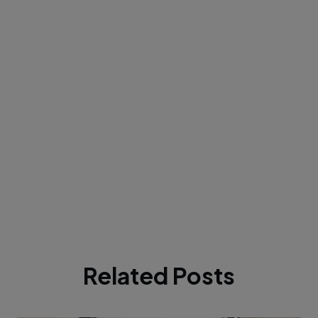
Related Posts