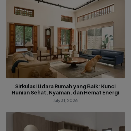
Sirkulasi Udara Rumah yang Baik: Kunci
Hunian Sehat, Nyaman, dan Hemat Energi
July 31, 2026