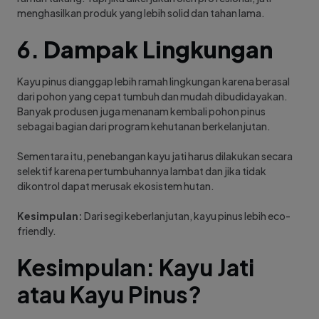
menghasilkan produk yang lebih solid dan tahan lama.
6.
Dampak Lingkungan
Kayu pinus dianggap lebih ramah lingkungan karena berasal
dari pohon yang cepat tumbuh dan mudah dibudidayakan.
Banyak produsen juga menanam kembali pohon pinus
sebagai bagian dari program kehutanan berkelanjutan.
Sementara itu, penebangan kayu jati harus dilakukan secara
selektif karena pertumbuhannya lambat dan jika tidak
dikontrol dapat merusak ekosistem hutan.
Kesimpulan:
Dari segi keberlanjutan, kayu pinus lebih eco-
friendly.
Kesimpulan: Kayu Jati
atau Kayu Pinus?