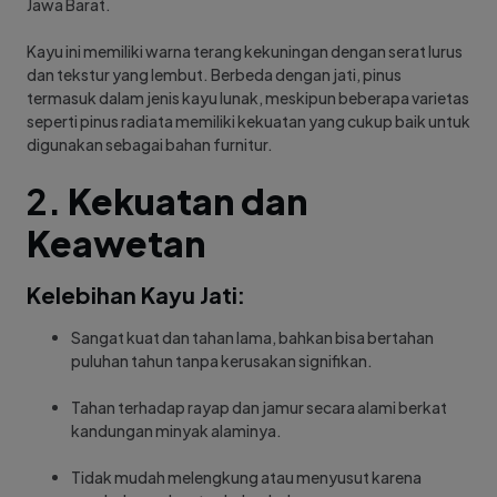
Jawa Barat.
Kayu ini memiliki warna terang kekuningan dengan serat lurus
dan tekstur yang lembut. Berbeda dengan jati, pinus
termasuk dalam jenis kayu lunak, meskipun beberapa varietas
seperti pinus radiata memiliki kekuatan yang cukup baik untuk
digunakan sebagai bahan furnitur.
2.
Kekuatan dan
Keawetan
Kelebihan Kayu Jati:
Sangat kuat dan tahan lama, bahkan bisa bertahan
puluhan tahun tanpa kerusakan signifikan.
Tahan terhadap rayap dan jamur secara alami berkat
kandungan minyak alaminya.
Tidak mudah melengkung atau menyusut karena