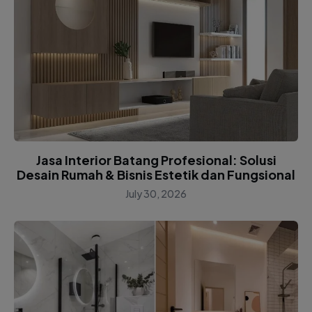
Jasa Interior Batang Profesional: Solusi
Desain Rumah & Bisnis Estetik dan Fungsional
July 30, 2026