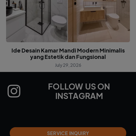
Ide Desain Kamar Mandi Modern Minimalis
yang Estetik dan Fungsional
July 29, 2026
FOLLOW US ON
INSTAGRAM
SERVICE INQUIRY