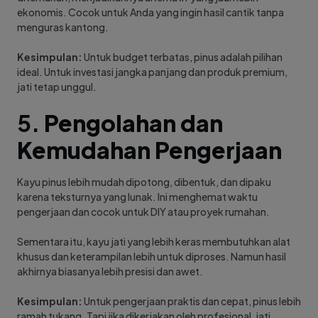
ekonomis. Cocok untuk Anda yang ingin hasil cantik tanpa
menguras kantong.
Kesimpulan:
Untuk budget terbatas, pinus adalah pilihan
ideal. Untuk investasi jangka panjang dan produk premium,
jati tetap unggul.
5.
Pengolahan dan
Kemudahan Pengerjaan
Kayu pinus lebih mudah dipotong, dibentuk, dan dipaku
karena teksturnya yang lunak. Ini menghemat waktu
pengerjaan dan cocok untuk DIY atau proyek rumahan.
Sementara itu, kayu jati yang lebih keras membutuhkan alat
khusus dan keterampilan lebih untuk diproses. Namun hasil
akhirnya biasanya lebih presisi dan awet.
Kesimpulan:
Untuk pengerjaan praktis dan cepat, pinus lebih
ramah tukang. Tapi jika dikerjakan oleh profesional, jati