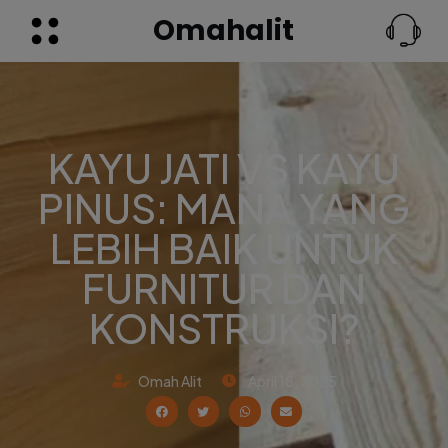
Omahalit
KAYU JATI VS KAYU
PINUS: MANA YANG
LEBIH BAIK UNTUK
FURNITUR DAN
KONSTRUKSI?
Omah Alit
April 18, 2025