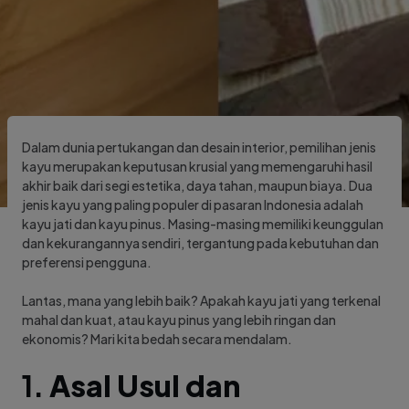
Dalam dunia pertukangan dan desain interior, pemilihan jenis
kayu merupakan keputusan krusial yang memengaruhi hasil
akhir baik dari segi estetika, daya tahan, maupun biaya. Dua
jenis kayu yang paling populer di pasaran Indonesia adalah
kayu jati dan kayu pinus. Masing-masing memiliki keunggulan
dan kekurangannya sendiri, tergantung pada kebutuhan dan
preferensi pengguna.
Lantas, mana yang lebih baik? Apakah kayu jati yang terkenal
mahal dan kuat, atau kayu pinus yang lebih ringan dan
ekonomis? Mari kita bedah secara mendalam.
1.
Asal Usul dan