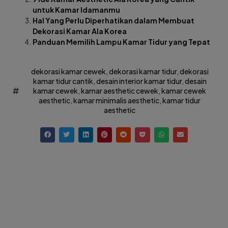
untuk Kamar Idamanmu
Hal Yang Perlu Diperhatikan dalam Membuat
Dekorasi Kamar Ala Korea
Panduan Memilih Lampu Kamar Tidur yang Tepat
dekorasi kamar cewek
,
dekorasi kamar tidur
,
dekorasi
kamar tidur cantik
,
desain interior kamar tidur
,
desain
kamar cewek
,
kamar aesthetic cewek
,
kamar cewek
aesthetic
,
kamar minimalis aesthetic
,
kamar tidur
aesthetic