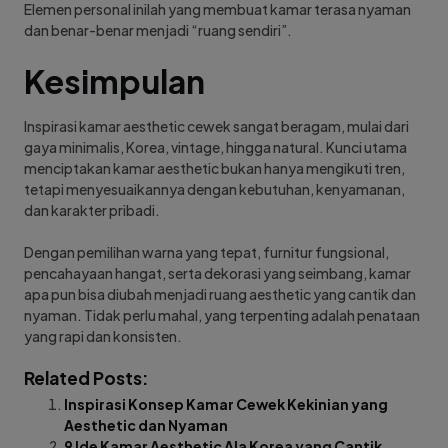
Elemen personal inilah yang membuat kamar terasa nyaman
dan benar-benar menjadi “ruang sendiri”.
Kesimpulan
Inspirasi kamar aesthetic cewek sangat beragam, mulai dari
gaya minimalis, Korea, vintage, hingga natural. Kunci utama
menciptakan kamar aesthetic bukan hanya mengikuti tren,
tetapi menyesuaikannya dengan kebutuhan, kenyamanan,
dan karakter pribadi.
Dengan pemilihan warna yang tepat, furnitur fungsional,
pencahayaan hangat, serta dekorasi yang seimbang, kamar
apa pun bisa diubah menjadi ruang aesthetic yang cantik dan
nyaman. Tidak perlu mahal, yang terpenting adalah penataan
yang rapi dan konsisten.
Related Posts:
Inspirasi Konsep Kamar Cewek Kekinian yang
Aesthetic dan Nyaman
9 Ide Kamar Aesthetic Ala Korea yang Cantik