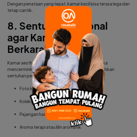
Dengan penataan yang tepat, kamar kecil bisa terasa lega dan
tetap cantik.
8. Sentuhan Personal
agar Kamar Lebih
Berkarakter
Kamar aesthetic cewek akan terasa lebih hidup jika
mencerminkan kepribadian penghuninya. Tambahkan
sentuhan personal seperti:
Foto kenangan
Koleksi buku favorit
Pajangan hasil karya sendiri
Aroma terapi atau lilin aromatik