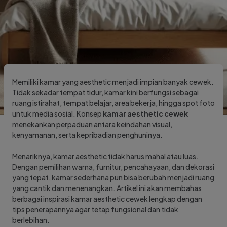
Memiliki kamar yang aesthetic menjadi impian banyak cewek.
Tidak sekadar tempat tidur, kamar kini berfungsi sebagai
ruang istirahat, tempat belajar, area bekerja, hingga spot foto
untuk media sosial. Konsep
kamar aesthetic cewek
menekankan perpaduan antara keindahan visual,
kenyamanan, serta kepribadian penghuninya.
Menariknya, kamar aesthetic tidak harus mahal atau luas.
Dengan pemilihan warna, furnitur, pencahayaan, dan dekorasi
yang tepat, kamar sederhana pun bisa berubah menjadi ruang
yang cantik dan menenangkan. Artikel ini akan membahas
berbagai inspirasi kamar aesthetic cewek lengkap dengan
tips penerapannya agar tetap fungsional dan tidak
berlebihan.