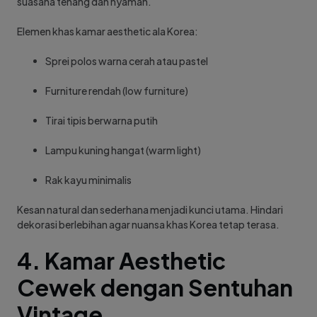
suasana tenang dan nyaman.
Elemen khas kamar aesthetic ala Korea:
Sprei polos warna cerah atau pastel
Furniture rendah (low furniture)
Tirai tipis berwarna putih
Lampu kuning hangat (warm light)
Rak kayu minimalis
Kesan natural dan sederhana menjadi kunci utama. Hindari
dekorasi berlebihan agar nuansa khas Korea tetap terasa.
4. Kamar Aesthetic
Cewek dengan Sentuhan
Vintage