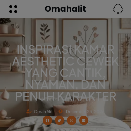
Omahalit
INSPIRASI KAMAR
AESTHETIC CEWEK
YANG CANTIK,
NYAMAN, DAN
PENUH KARAKTER
Omah Alit
December 23, 2025