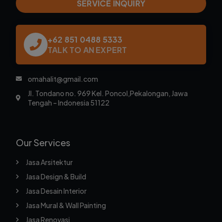
SERVICE INQUIRY
+62 851 0488 5333
TALK TO AN EXPERT
omahalit@gmail.com
Jl. Tondano no. 969 Kel. Poncol,Pekalongan, Jawa
Tengah – Indonesia 51122
Our Services
Jasa Arsitektur
Jasa Design & Build
Jasa Desain Interior
Jasa Mural & Wall Painting
Jasa Renovasi