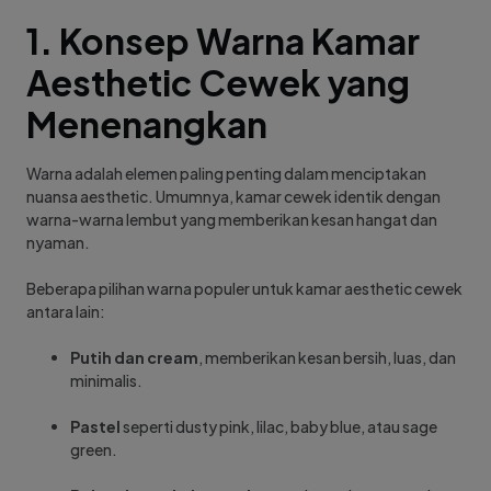
1. Konsep Warna Kamar
Aesthetic Cewek yang
Menenangkan
Warna adalah elemen paling penting dalam menciptakan
nuansa aesthetic. Umumnya, kamar cewek identik dengan
warna-warna lembut yang memberikan kesan hangat dan
nyaman.
Beberapa pilihan warna populer untuk kamar aesthetic cewek
antara lain:
Putih dan cream
, memberikan kesan bersih, luas, dan
minimalis.
Pastel
seperti dusty pink, lilac, baby blue, atau sage
green.