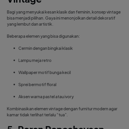
Bagi yang menyukai kesan klasik dan feminin, konsep vintage
bisa menjadi pilihan. Gaya ini menonjolkan detail dekoratif
yang lembut dan artistik.
Beberapa elemen yang bisa digunakan:
Cermin dengan bingkai klasik
Lampu meja retro
Wallpaper motif bunga kecil
Sprei bermotif floral
Aksen warna pastel atau ivory
Kombinasikan elemen vintage dengan furnitur modern agar
kamar tidak terlihat terlalu “tua”.