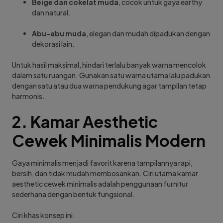
Beige dan cokelat muda
, cocok untuk gaya earthy
dan natural.
Abu-abu muda
, elegan dan mudah dipadukan dengan
dekorasi lain.
Untuk hasil maksimal, hindari terlalu banyak warna mencolok
dalam satu ruangan. Gunakan satu warna utama lalu padukan
dengan satu atau dua warna pendukung agar tampilan tetap
harmonis.
2. Kamar Aesthetic
Cewek Minimalis Modern
Gaya minimalis menjadi favorit karena tampilannya rapi,
bersih, dan tidak mudah membosankan. Ciri utama kamar
aesthetic cewek minimalis adalah penggunaan furnitur
sederhana dengan bentuk fungsional.
Ciri khas konsep ini: