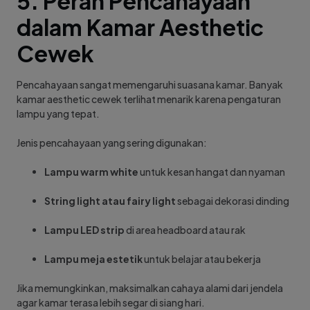
5. Peran Pencahayaan
dalam Kamar Aesthetic
Cewek
Pencahayaan sangat memengaruhi suasana kamar. Banyak
kamar aesthetic cewek terlihat menarik karena pengaturan
lampu yang tepat.
Jenis pencahayaan yang sering digunakan:
Lampu warm white
untuk kesan hangat dan nyaman
String light atau fairy light
sebagai dekorasi dinding
Lampu LED strip
di area headboard atau rak
Lampu meja estetik
untuk belajar atau bekerja
Jika memungkinkan, maksimalkan cahaya alami dari jendela
agar kamar terasa lebih segar di siang hari.