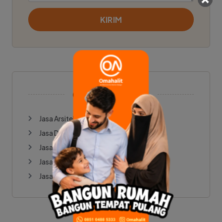
KIRIM
OUR SERVICES
Jasa Arsitektur
Jasa Design & Build
Jasa Desain Interior
Jasa Mural & Wall Painting
Jasa Renovasi