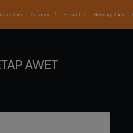
ntang Kami
Services
Project
Hubungi Kami
ETAP AWET