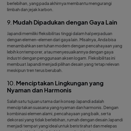
berlebihan, yang pada akhirnya membantu mengurangi
limbah dan jejak karbon.
9.
Mudah Dipadukan dengan Gaya Lain
Japandi memiliki fleksibilitas tinggi dalam hal perpaduan
dengan elemen-elemen dari gaya lain. Misalnya, Anda bisa
menambahkan sentuhan modern dengan pencahayaan yang
lebih kontemporer, atau menyesuaikannya dengan gaya
industri dengan penggunaan aksen logam. Fleksibilitas ini
membuat Japandi menjadi pilihan desain yang tetap relevan
meskipun tren terus berubah.
10.
Menciptakan Lingkungan yang
Nyaman dan Harmonis
Salah satu tujuan utama dari konsep Japandi adalah
menciptakan suasana yang nyaman dan harmonis. Dengan
kombinasi elemen alami, pencahayaan yang baik, serta
dekorasi yang tidak berlebihan, rumah dengan desain Japandi
menjadi tempat yang ideal untuk beristirahat dan melepas