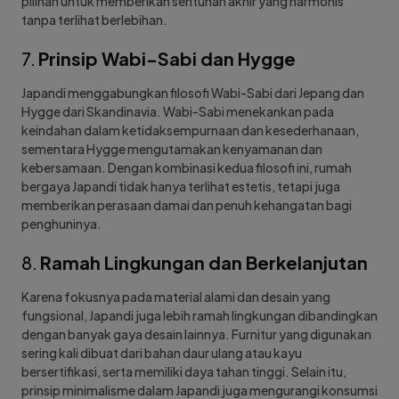
pilihan untuk memberikan sentuhan akhir yang harmonis
tanpa terlihat berlebihan.
7.
Prinsip Wabi-Sabi dan Hygge
Japandi menggabungkan filosofi Wabi-Sabi dari Jepang dan
Hygge dari Skandinavia. Wabi-Sabi menekankan pada
keindahan dalam ketidaksempurnaan dan kesederhanaan,
sementara Hygge mengutamakan kenyamanan dan
kebersamaan. Dengan kombinasi kedua filosofi ini, rumah
bergaya Japandi tidak hanya terlihat estetis, tetapi juga
memberikan perasaan damai dan penuh kehangatan bagi
penghuninya.
8.
Ramah Lingkungan dan Berkelanjutan
Karena fokusnya pada material alami dan desain yang
fungsional, Japandi juga lebih ramah lingkungan dibandingkan
dengan banyak gaya desain lainnya. Furnitur yang digunakan
sering kali dibuat dari bahan daur ulang atau kayu
bersertifikasi, serta memiliki daya tahan tinggi. Selain itu,
prinsip minimalisme dalam Japandi juga mengurangi konsumsi