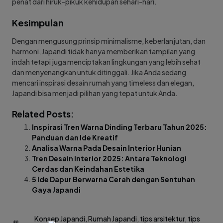
penat dari hiruk-pikuk kehidupan sehari-hari.
Kesimpulan
Dengan mengusung prinsip minimalisme, keberlanjutan, dan
harmoni, Japandi tidak hanya memberikan tampilan yang
indah tetapi juga menciptakan lingkungan yang lebih sehat
dan menyenangkan untuk ditinggali. Jika Anda sedang
mencari inspirasi desain rumah yang timeless dan elegan,
Japandi bisa menjadi pilihan yang tepat untuk Anda.
Related Posts:
Inspirasi Tren Warna Dinding Terbaru Tahun 2025:
Panduan dan Ide Kreatif
Analisa Warna Pada Desain Interior Hunian
Tren Desain Interior 2025: Antara Teknologi
Cerdas dan Keindahan Estetika
5 Ide Dapur Berwarna Cerah dengan Sentuhan
Gaya Japandi
Konsep Japandi
,
Rumah Japandi
,
tips arsitektur
,
tips