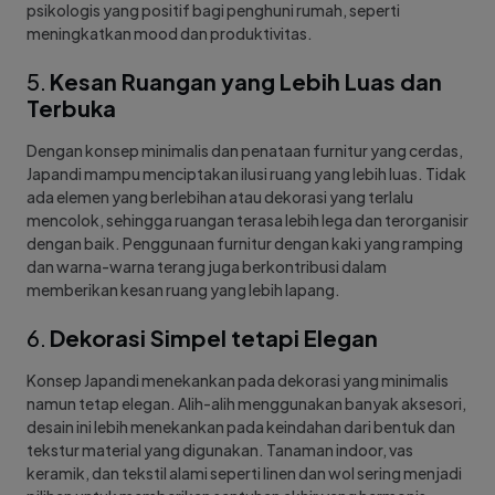
psikologis yang positif bagi penghuni rumah, seperti
meningkatkan mood dan produktivitas.
5.
Kesan Ruangan yang Lebih Luas dan
Terbuka
Dengan konsep minimalis dan penataan furnitur yang cerdas,
Japandi mampu menciptakan ilusi ruang yang lebih luas. Tidak
ada elemen yang berlebihan atau dekorasi yang terlalu
mencolok, sehingga ruangan terasa lebih lega dan terorganisir
dengan baik. Penggunaan furnitur dengan kaki yang ramping
dan warna-warna terang juga berkontribusi dalam
memberikan kesan ruang yang lebih lapang.
6.
Dekorasi Simpel tetapi Elegan
Konsep Japandi menekankan pada dekorasi yang minimalis
namun tetap elegan. Alih-alih menggunakan banyak aksesori,
desain ini lebih menekankan pada keindahan dari bentuk dan
tekstur material yang digunakan. Tanaman indoor, vas
keramik, dan tekstil alami seperti linen dan wol sering menjadi