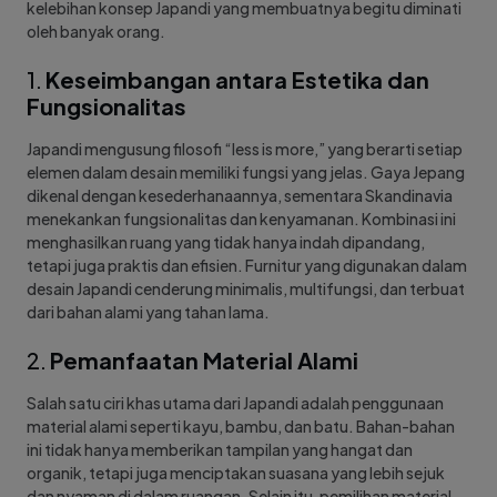
kelebihan konsep Japandi yang membuatnya begitu diminati
oleh banyak orang.
1.
Keseimbangan antara Estetika dan
Fungsionalitas
Japandi mengusung filosofi “less is more,” yang berarti setiap
elemen dalam desain memiliki fungsi yang jelas. Gaya Jepang
dikenal dengan kesederhanaannya, sementara Skandinavia
menekankan fungsionalitas dan kenyamanan. Kombinasi ini
menghasilkan ruang yang tidak hanya indah dipandang,
tetapi juga praktis dan efisien. Furnitur yang digunakan dalam
desain Japandi cenderung minimalis, multifungsi, dan terbuat
dari bahan alami yang tahan lama.
2.
Pemanfaatan Material Alami
Salah satu ciri khas utama dari Japandi adalah penggunaan
material alami seperti kayu, bambu, dan batu. Bahan-bahan
ini tidak hanya memberikan tampilan yang hangat dan
organik, tetapi juga menciptakan suasana yang lebih sejuk
dan nyaman di dalam ruangan. Selain itu, pemilihan material