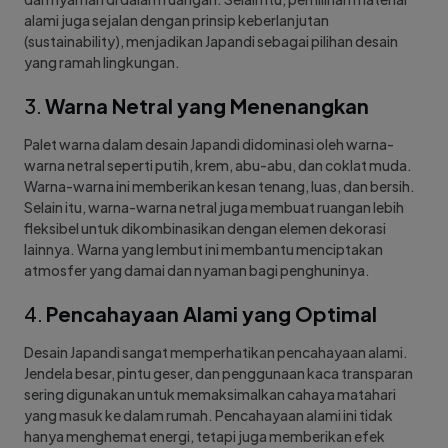
alami juga sejalan dengan prinsip keberlanjutan
(sustainability), menjadikan Japandi sebagai pilihan desain
yang ramah lingkungan.
3.
Warna Netral yang Menenangkan
Palet warna dalam desain Japandi didominasi oleh warna-
warna netral seperti putih, krem, abu-abu, dan coklat muda.
Warna-warna ini memberikan kesan tenang, luas, dan bersih.
Selain itu, warna-warna netral juga membuat ruangan lebih
fleksibel untuk dikombinasikan dengan elemen dekorasi
lainnya. Warna yang lembut ini membantu menciptakan
atmosfer yang damai dan nyaman bagi penghuninya.
4.
Pencahayaan Alami yang Optimal
Desain Japandi sangat memperhatikan pencahayaan alami.
Jendela besar, pintu geser, dan penggunaan kaca transparan
sering digunakan untuk memaksimalkan cahaya matahari
yang masuk ke dalam rumah. Pencahayaan alami ini tidak
hanya menghemat energi, tetapi juga memberikan efek