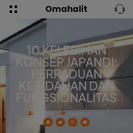
Omahalit
10 KELEBIHAN
KONSEP JAPANDI:
PERPADUAN
KEINDAHAN DAN
FUNGSIONALITAS
Omah Alit
February 26, 2025